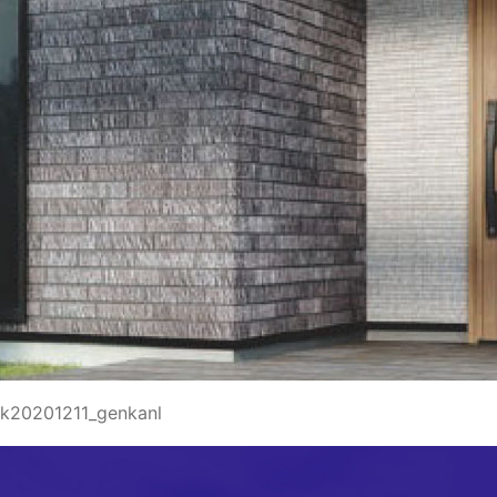
k20201211_genkanl