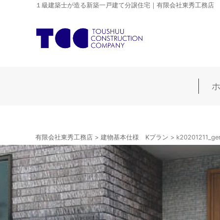
１級建築士が造る新築一戸建て分譲住宅｜有限会社東秀工務店
有限会社東秀工務店
>
建物基本仕様 Kプラン
>
k20201211_ge